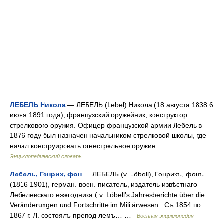
ЛЕБЕЛЬ Никола
— ЛЕБЕЛЬ (Lebel) Никола (18 августа 1838 6
июня 1891 года), французский оружейник, конструктор
стрелкового оружия. Офицер французской армии Лебель в
1876 году был назначен начальником стрелковой школы, где
начал конструировать огнестрельное оружие …
Энциклопедический словарь
Лебель, Генрих, фон
— ЛЕБЕЛЬ (v. Löbell), Генрихъ, фонъ
(1816 1901), герман. воен. писатель, издатель извѣстнаго
Лебелевскаго ежегодника ( v. Löbell’s Jahresberichte über die
Veränderungen und Fortschritte im Militärwesen . Съ 1854 по
1867 г. Л. состоялъ препод лемъ… …
Военная энциклопедия