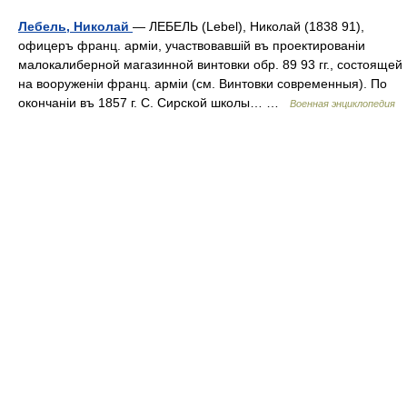
Лебель, Николай
— ЛЕБЕЛЬ (Lebel), Николай (1838 91),
офицеръ франц. арміи, участвовавшій въ проектированіи
малокалиберной магазинной винтовки обр. 89 93 гг., состоящей
на вооруженіи франц. арміи (см. Винтовки современныя). По
окончаніи въ 1857 г. С. Сирской школы… …
Военная энциклопедия