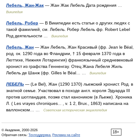
Лебель, Жан-Жак
— Жан Жак Лебель Дата рождения …
Википедия
Лебель, Робер
— В Википедии есть статьи о других людях с
такой фамилией, см. Лебель. Робер Лебель фр. Robert Lebel
Род деятельности …
Википедия
Лебель, Жан
— Жан Лебель, Жан Красивый (фр. Jean le Béal,
род. ок. 1290 года во Фландрии, † 15 февраля 1370 года в
Люттихе, Нижняя Лотарингия) франкоязычный средневековый
хронист из графства Генненгау. Отец Жана Лебеля Жиль
Лебель де Шанж (фр. Gilles le Béal… …
Википедия
ЛЕБЕЛЬ
— (Le Bel), Жан (1290 1370) льежский хронист. Род. в
знатной семье. Участвовал в походе англ. короля Эдуарда III
против шотландцев, позже стал каноником (в Льеже). Хроника
Л. ( Les vrayes chroniques... , v. 1 2, Brux., 1863) написана на
валлонском… …
Советская историческая энциклопедия
© Академик, 2000-2026
18+
Обратная связь:
Техподдержка
,
Реклама на сайте